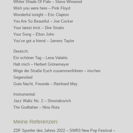
Whiter Shade Of Pale – Steve Winwood
Wish you were here – Pink Floyd
Wonderful tonight – Eric Clapton
You Are So Beautiful – Joe Cocker
Your latest trick – Dire Straits
Your Song – Elton John
You’ve got a friend – Jamers Taylor
Deutsch:
Ein schöner Tag – Lena Valaitis
Halt mich – Herbert Grönemeyer
Möge die Straße Euch zusammenführen – irisches
Segenslied
Gute Nacht, Freunde – Reinhard Mey
Instrumental:
Jazz Waltz No. 2 – Shostakovich
The Godfather – Nino Rota
Meine Referenzen:
ZDF Sportler des Jahres 2022 – SWR3 New Pop Festival –