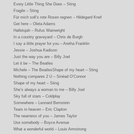
Every Little Thing She Does – Sting
Fragile – Sting
Für mich soll’s rote Rosen regnen – Hildegard Knef
Get here – Oleta Adams
Hallelujah – Rufus Wainwright
In a country graveyard – Chris de Burgh
I say a little prayer for you – Aretha Franklin
Jessie – Joshua Kadison
Just the way you are – Billy Joel
Let it be – The Beatles
Michele – The BeatlesShape of my heart – Sting
Nothing compares 2 U – Sinéad O’Connor
Shape of my heart – Sting
She’s always a woman to me – Billy Joel
Sky full of stars – Coldplay
Somewhere – Leonard Bernstein
Tears in heaven – Eric Clapton
The nearness of you – James Taylor
Use somebody – Boyce Avenue
What a wonderful world – Louis Armstrong