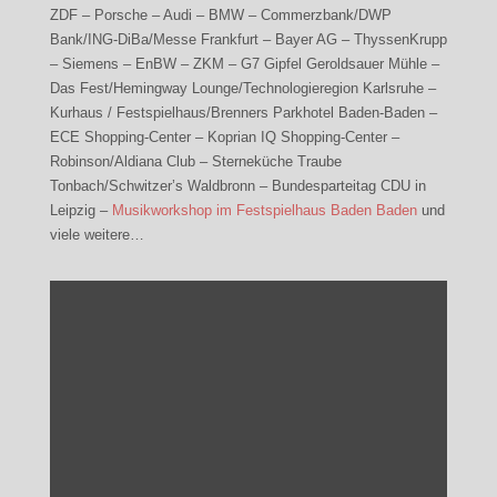
ZDF – Porsche – Audi – BMW – Commerzbank/DWP
Bank/ING-DiBa/Messe Frankfurt – Bayer AG – ThyssenKrupp
– Siemens – EnBW – ZKM – G7 Gipfel Geroldsauer Mühle –
Das Fest/Hemingway Lounge/Technologieregion Karlsruhe –
Kurhaus / Festspielhaus/Brenners Parkhotel Baden-Baden –
ECE Shopping-Center – Koprian IQ Shopping-Center –
Robinson/Aldiana Club – Sterneküche Traube
Tonbach/Schwitzer’s Waldbronn – Bundesparteitag CDU in
Leipzig –
Musikworkshop im Festspielhaus Baden Baden
und
viele weitere…