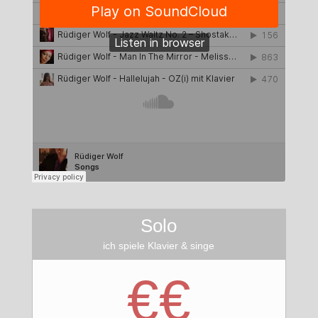
Solo
ich spiele Klavier & singe
€€