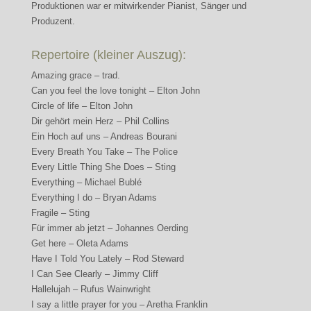
Produktionen war er mitwirkender Pianist, Sänger und
Produzent.
Repertoire (kleiner Auszug):
Amazing grace – trad.
Can you feel the love tonight – Elton John
Circle of life – Elton John
Dir gehört mein Herz – Phil Collins
Ein Hoch auf uns – Andreas Bourani
Every Breath You Take – The Police
Every Little Thing She Does – Sting
Everything – Michael Bublé
Everything I do – Bryan Adams
Fragile – Sting
Für immer ab jetzt – Johannes Oerding
Get here – Oleta Adams
Have I Told You Lately – Rod Steward
I Can See Clearly – Jimmy Cliff
Hallelujah – Rufus Wainwright
I say a little prayer for you – Aretha Franklin